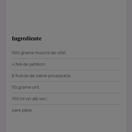
Ingrediente
500 grame muschi de vitel;
4 felii de jambon;
8 frunze de salvie proaspata;
50 grame unt;
150 ml vin alb sec;
sare,piper.