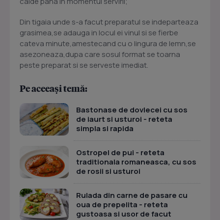
calde pana in momentul servirii;
Din tigaia unde s-a facut preparatul se indeparteaza
grasimea,se adauga in locul ei vinul si se fierbe
cateva minute,amestecand cu o lingura de lemn,se
asezoneaza,dupa care sosul format se toarna
peste preparat si se serveste imediat.
Pe aceeași temă:
Bastonase de dovlecei cu sos
de iaurt si usturoi - reteta
simpla si rapida
Ostropel de pui - reteta
traditionala romaneasca, cu sos
de rosii si usturoi
Rulada din carne de pasare cu
oua de prepelita - reteta
gustoasa si usor de facut