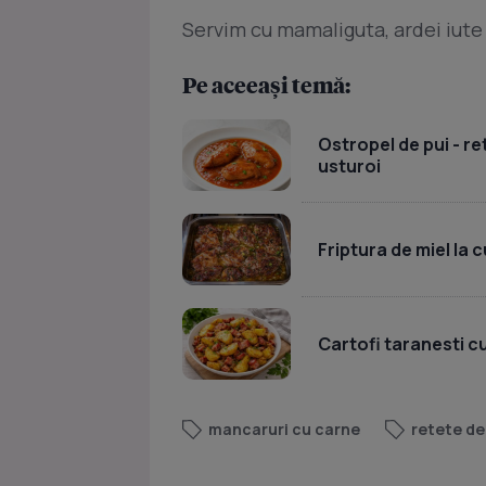
Servim cu mamaliguta, ardei iute
Pe aceeași temă:
Ostropel de pui - re
usturoi
Friptura de miel la 
Cartofi taranesti c
mancaruri cu carne
retete de