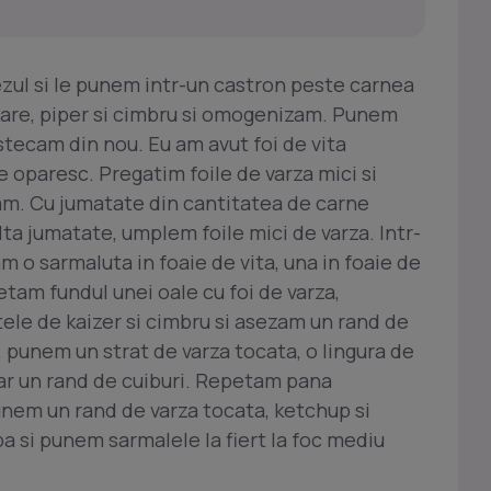
ul si le punem intr-un castron peste carnea
are, piper si cimbru si omogenizam. Punem
estecam din nou. Eu am avut foi de vita
e oparesc. Pregatim foile de varza mici si
ocam. Cu jumatate din cantitatea de carne
lta jumatate, umplem foile mici de varza. Intr-
 o sarmaluta in foaie de vita, una in foaie de
etam fundul unei oale cu foi de varza,
ele de kaizer si cimbru si asezam un rand de
, punem un strat de varza tocata, o lingura de
iar un rand de cuiburi. Repetam pana
nem un rand de varza tocata, ketchup si
 si punem sarmalele la fiert la foc mediu