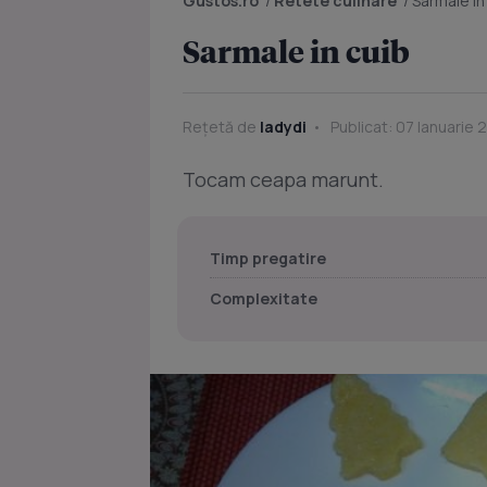
Gustos.ro
/
Retete culinare
/
Sarmale in
Sarmale in cuib
Rețetă de
ladydi
Publicat: 07 Ianuarie 2
Tocam ceapa marunt.
Timp pregatire
Complexitate