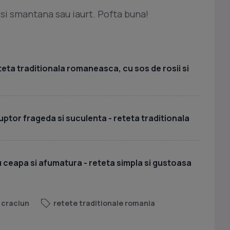
 si smantana sau iaurt. Pofta buna!
teta traditionala romaneasca, cu sos de rosii si
cuptor frageda si suculenta - reteta traditionala
u ceapa si afumatura - reteta simpla si gustoasa
 craciun
retete traditionale romania