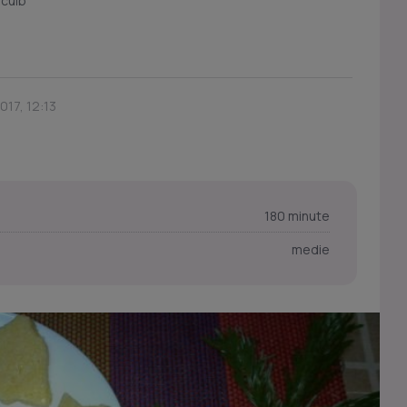
 cuib
017, 12:13
180 minute
medie