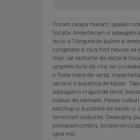
Tocam ceapa marunt, spalam orez
tocata. Amestecam si adaugam s
lecio si 1 lingura de bulion si am
congelate si nu a fost nevoie sa l
mari, iar resturile de varza le t
umplem foile de vita, iar cu ceala
o foaie mare de varza, impachetam
varza si o bucatica de kaizer. Tap
adaugam o lingura de lecio, bucat
cuiburi de sarmale. Peste cuiburi
ketchup si bucatele de kaizer si 
terminam cuiburile. Deasupra, pu
presaram cimbru. Acoperim cu apa
spre mic.