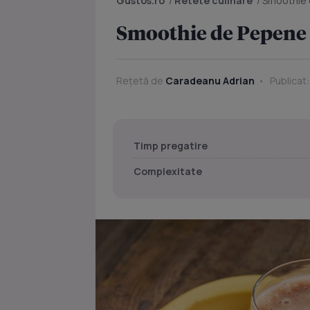
Gustos.ro
/
Retete culinare
/
Smoothie 
Smoothie de Pepene 
Rețetă de
Caradeanu Adrian
Publicat:
Timp pregatire
Complexitate