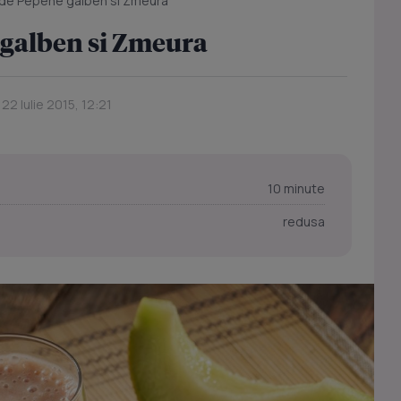
de Pepene galben si Zmeura
galben si Zmeura
 22 Iulie 2015, 12:21
10 minute
redusa