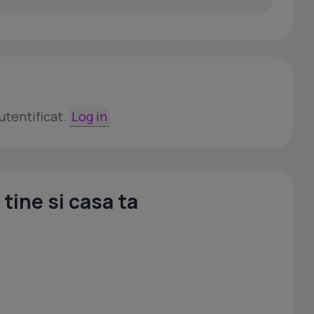
utentificat.
Log in
tine si casa ta