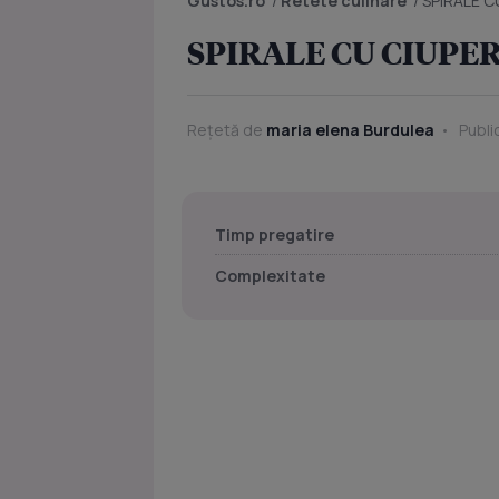
Gustos.ro
/
Retete culinare
/
SPIRALE C
SPIRALE CU CIUPER
Rețetă de
maria elena Burdulea
Publi
Timp pregatire
Complexitate