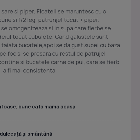
 sare si piper. Ficateii se maruntesc cu o
une si 1/2 leg. patrunjel tocat + piper.
 se omogenizeaza si in supa care fierbe se
deiul tocat cubulete. Cand galustele sunt
i taiata bucatele,apoi se da gust supei cu baza
 pe foc si se presara cu restul de patrujel
ontine si bucatele carne de pui, care se fierb
. a fi mai consistenta.
ufoase, bune ca la mama acasă
 dulceață și smântână