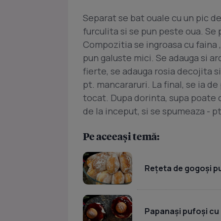
Separat se bat ouale cu un pic de
furculita si se pun peste oua. Se p
Compozitia se ingroasa cu faina ,
pun galuste mici. Se adauga si ar
fierte, se adauga rosia decojita s
pt. mancararuri. La final, se ia de
tocat. Dupa dorinta, supa poate c
de la inceput, si se spumeaza - pt
Pe aceeași temă:
Rețeta de gogoși p
Papanași pufoși cu