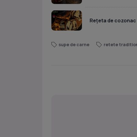
Rețeta de cozonac 
supe de carne
retete traditi