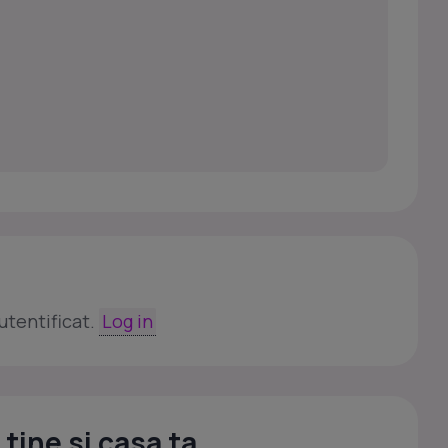
utentificat.
Log in
tine si casa ta