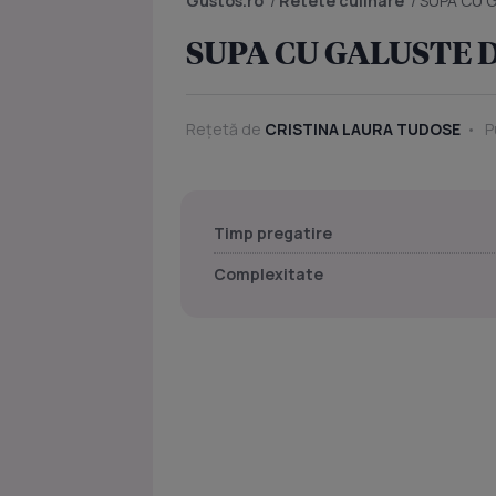
Gustos.ro
/
Retete culinare
/
SUPA CU G
SUPA CU GALUSTE D
Rețetă de
CRISTINA LAURA TUDOSE
Pu
Timp pregatire
Complexitate