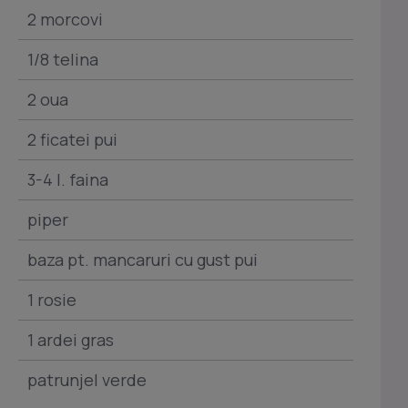
2 morcovi
1/8 telina
2 oua
2 ficatei pui
3-4 l. faina
piper
baza pt. mancaruri cu gust pui
1 rosie
1 ardei gras
patrunjel verde