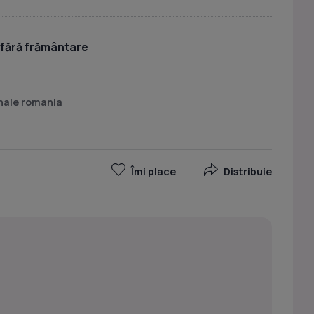
fără frământare
onale romania
Îmi place
Distribuie