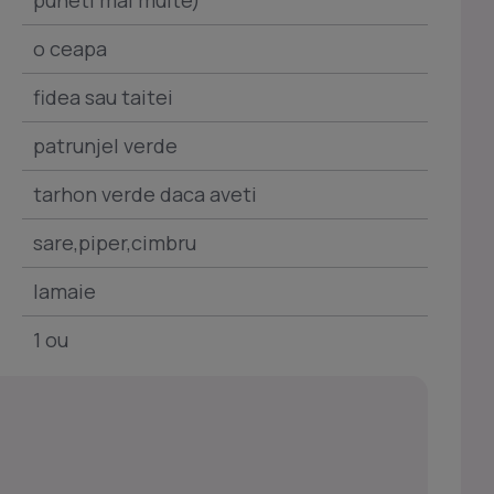
puneti mai multe)
o ceapa
fidea sau taitei
patrunjel verde
tarhon verde daca aveti
sare,piper,cimbru
lamaie
1 ou