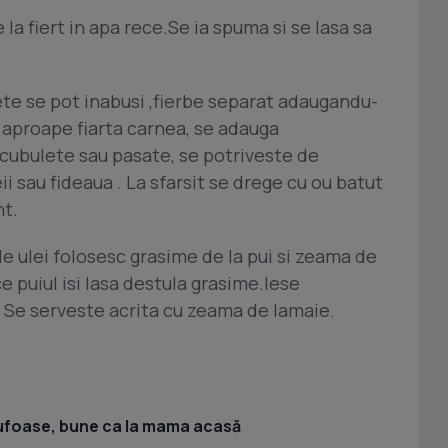
 la fiert in apa rece.Se ia spuma si se lasa sa
lete se pot inabusi ,fierbe separat adaugandu-
 aproape fiarta carnea, se adauga
e cubulete sau pasate, se potriveste de
i sau fideaua . La sfarsit se drege cu ou batut
nt.
de ulei folosesc grasime de la pui si zeama de
e puiul isi lasa destula grasime.Iese
. Se serveste acrita cu zeama de lamaie.
ufoase, bune ca la mama acasă