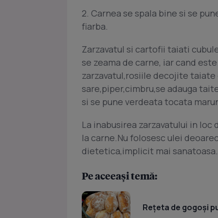
2. Carnea se spala bine si se pune
fiarba.
Zarzavatul si cartofii taiati cubu
se zeama de carne, iar cand este
zarzavatul,rosiile decojite taiat
sare,piper,cimbru,se adauga taitei
si se pune verdeata tocata maru
La inabusirea zarzavatului in loc 
la carne.Nu folosesc ulei deoarec
dietetica,implicit mai sanatoasa
Pe aceeași temă:
Rețeta de gogoși p