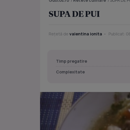
Gustos.ro
/
Retete culinare
/
SUPA DE P
SUPA DE PUI
Rețetă de
valentina ionita
Publicat: 0
Timp pregatire
Complexitate