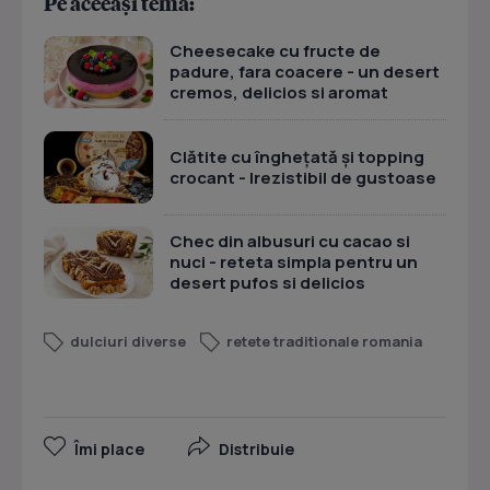
Pe aceeași temă:
Cheesecake cu fructe de
padure, fara coacere - un desert
cremos, delicios si aromat
Clătite cu înghețată și topping
crocant - Irezistibil de gustoase
Chec din albusuri cu cacao si
nuci - reteta simpla pentru un
desert pufos si delicios
dulciuri diverse
retete traditionale romania
Îmi place
Distribuie