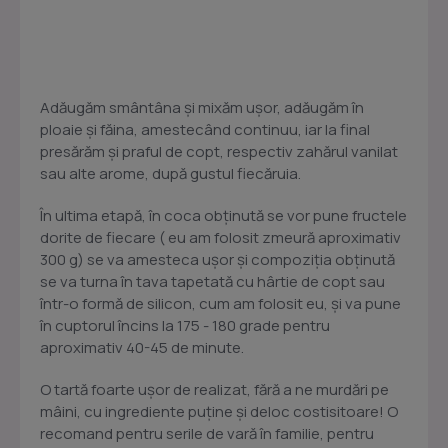
Adăugăm smântâna și mixăm ușor, adăugăm în
ploaie și făina, amestecând continuu, iar la final
presărăm și praful de copt, respectiv zahărul vanilat
sau alte arome, după gustul fiecăruia.
În ultima etapă, în coca obținută se vor pune fructele
dorite de fiecare ( eu am folosit zmeură aproximativ
300 g) se va amesteca ușor și compoziția obținută
se va turna în tava tapetată cu hârtie de copt sau
într-o formă de silicon, cum am folosit eu, și va pune
în cuptorul încins la 175 - 180 grade pentru
aproximativ 40-45 de minute.
O tartă foarte ușor de realizat, fără a ne murdări pe
mâini, cu ingrediente puține și deloc costisitoare! O
recomand pentru serile de vară în familie, pentru