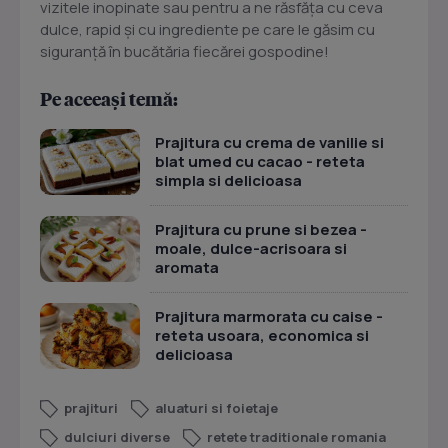
vizitele inopinate sau pentru a ne răsfăța cu ceva
dulce, rapid și cu ingrediente pe care le găsim cu
siguranță în bucătăria fiecărei gospodine!
Pe aceeași temă:
Prajitura cu crema de vanilie si
blat umed cu cacao - reteta
simpla si delicioasa
Prajitura cu prune si bezea -
moale, dulce-acrisoara si
aromata
Prajitura marmorata cu caise -
reteta usoara, economica si
delicioasa
prajituri
aluaturi si foietaje
dulciuri diverse
retete traditionale romania