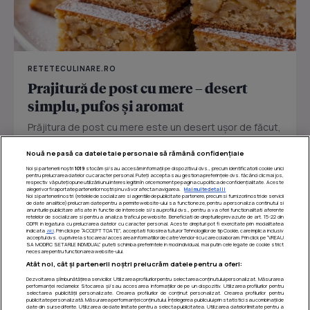
RETETECULINARE.RO
Prajitură de post cu mere – desert
simplu, pufos și aromat
Prăjitura de post cu mere este un desert ușor de făcut,
perfect pentru zilele în care vrei ceva dulce fără ouă
Nouă ne pasă ca datele tale personale să rămână confidențiale
sau...
Noi și partenerii noștri
1019
stocăm și/sau accesăm informații pe dispozitivul dvs., precum identificatorii cookie unici
pentru prelucrarea datelor cu caracter personal. Puteți accepta sau gestiona preferințele dvs. făcând clic mai jos,
respectiv vă puteți opune utilizării unui interes legitim în orice moment pe pagina cu politica de confidențialitate. Aceste
alegeri vor fi raportate partenerilor noștri și nu vă vor afecta navigarea.
Mai multe detalii
Noi si partenerii nostri (retelele de socializare si agentiile de publicitate partenere, precum si furnizorii nostri de servicii
de date analitice) prelucram date pentru a permite website-ului sa functioneze, pentru a personaliza continutul si
anunturile publicitare afisate in functie de interesele si/sau profilul dvs., pentru a va oferi functionalitati aferente
retelelor de socializare si pentru a analiza traficul pe website. Beneficiati de drepturile prevazute de art. 15-22 din
GDPR in legatura cu prelucrarea datelor cu caracter personal. Aceste drepturi pot fi exercitate prin modalitatea
indicata
aici
. Prin click pe “ACCEPT TOATE”, acceptati folosirea tuturor Tehnologiilor de tip Cookie, care implica inclusiv
acceptul dvs. cu privire la stocarea/accesarea informatiilor de catre Vendor-ii cu care colaboram. Prin click pe “VREAU
SA MODIFIC SETARILE INDIVIDUAL” puteti schimba preferintele in mod individual, mai putin cele legate de cookie strict
necesare pentru functionarea website-ului.
Atât noi, cât și partenerii noștri prelucrăm datele pentru a oferi:
Dezvoltarea și îmbunătățirea serviciilor. Utilizarea profilurilor pentru selectarea conținutului personalizat. Măsurarea
performanței reclamelor. Stocarea și/sau accesarea informațiilor de pe un dispozitiv. Utilizarea profilurilor pentru
selectarea publicității personalizate. Crearea profilurilor de conținut personalizat. Crearea profilurilor pentru
publicitate personalizată. Măsurarea performanței conținutului. Înțelegerea publicului prin statistici sau combinații de
date din surse diferite. Utilizarea de date limitate pentru a selecta publicitatea. Utilizarea datelor limitate pentru a