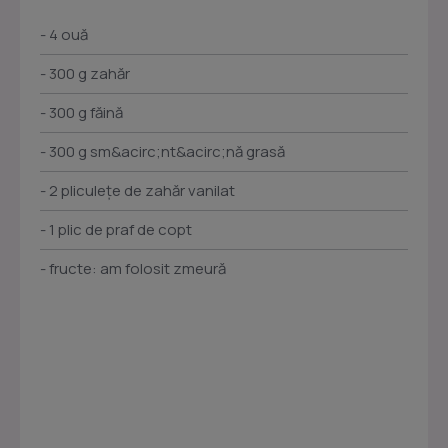
- 4 ouă
- 300 g zahăr
- 300 g făină
- 300 g sm&acirc;nt&acirc;nă grasă
- 2 pliculețe de zahăr vanilat
- 1 plic de praf de copt
- fructe: am folosit zmeură