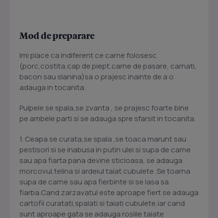
Mod de preparare
Imi place ca indiferent ce carne folosesc
(porc,costita,cap de piept,carne de pasare, carnati,
bacon sau slanina)sa o prajesc inainte de a o
adauga in tocanita.
Pulpele se spala,se zvanta , se prajesc foarte bine
pe ambele parti si se adauga spre sfarsit in tocanita.
1. Ceapa se curata,se spala ,se toaca marunt sau
pestisori si se inabusa in putin ulei si supa de carne
sau apa fiarta pana devine sticloasa, se adauga
morcovul,telina si ardeiul taiat cubulete .Se toarna
supa de carne sau apa fierbinte si se lasa sa
fiarba.Cand zarzavatul este aproape fiert se adauga
cartofii curatati,spalati si taiati cubulete,iar cand
sunt aproape gata se adauga rosiile taiate