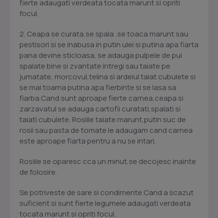
fierte adaugati verdeata tocata marunt si opriti
focul.
2. Ceapa se curata,se spala ,se toaca marunt sau
pestisori si se inabusa in putin ulei si putina apa fiarta
pana devine sticloasa, se adauga pulpele de pui
spalate bine si zvantate intregi sau taiate pe
jumatate, morcovul,telina si ardeiul taiat cubulete si
se mai toarna putina apa fierbinte si se lasa sa
fiarba.Cand sunt aproape fierte carnea,ceapa si
zarzavatul se adauga cartofii curatati,spalati si
taiati cubulete. Rosiile taiate marunt,putin suc de
rosii sau pasta de tomate le adaugam cand carnea
este aproape fiarta pentru a nu se intari.
Rosiile se oparesc cca un minut,se decojesc inainte
de folosire.
Se potriveste de sare si condimente.Cand a scazut
suficient si sunt fierte legumele adaugati verdeata
tocata marunt si opriti focul.