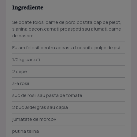
Ingrediente
Se poate folosi carne de porc,costita,cap de piept,
slanina,bacon,carnati proaspeti sau afumati,carne
de pasare.
Eu am folosit pentru aceasta tocanita pulpe de pui.
1/2 kg cartofi
2 cepe
3-4 rosii
suc de rosii sau pasta de tomate
2 buc ardei gras sau capia
jumatate de morcov
putina telina