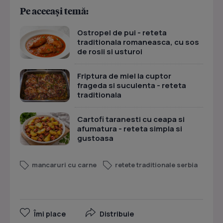
Pe aceeași temă:
Ostropel de pui - reteta
traditionala romaneasca, cu sos
de rosii si usturoi
Friptura de miel la cuptor
frageda si suculenta - reteta
traditionala
Cartofi taranesti cu ceapa si
afumatura - reteta simpla si
gustoasa
mancaruri cu carne
retete traditionale serbia
Îmi place
Distribuie