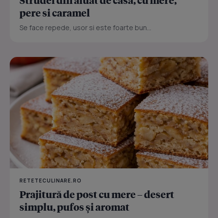
Strudel din aluat de casa, cu mere,
pere si caramel
Se face repede, usor si este foarte bun...
RETETECULINARE.RO
Prajitură de post cu mere – desert
simplu, pufos și aromat