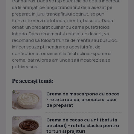
trandafiras. Daca se rup bucatele de coaja incercati
sa le aranjati pe langa trandafirul deja asezat pe
preparat. In jurul trandafirului obtinut, se pun
frunzulite verzi de loboda, menta, busuioc. Daca
ornati un preparat culinar cu carne puteti folosi
loboda. Daca ornamentul este pt un desert, va
recomand sa folositi frunze de menta sau busuioc.
Imi cer scuze pt incadrarea acestui sfat de
confectionat ornament la felul culinar-spume si
creme, dar nu prea am unde sa il incadrez sa se
potriveasca.
Pe aceeași temă:
Crema de mascarpone cu cocos
- reteta rapida, aromata si usor
de preparat
Crema de cacao cu unt (batuta
pe aburi) - reteta clasica pentru
torturi si prajituri