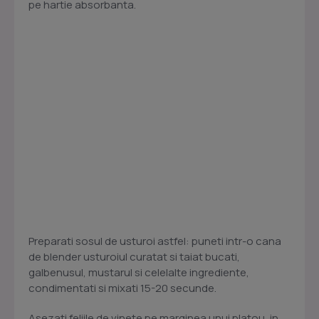
pe hartie absorbanta.
Preparati sosul de usturoi astfel: puneti intr-o cana
de blender usturoiul curatat si taiat bucati,
galbenusul, mustarul si celelalte ingrediente,
condimentati si mixati 15-20 secunde.
Asezati feliile de vinete pe marginea unui platou, in