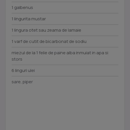
1 galbenus
1 lingurita mustar
1 lingura otet sau zeama de lamaie
1 varf de cutit de bicarbonat de sodiu
miezul de la 1 felie de paine alba inmuiat in apa si
stors
6 linguri ulei
sare, piper