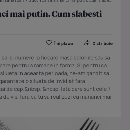
m sanatos
/
7 trucuri ca sa mananci mai putin. Cum slabesti fara sa te infometezi
nci mai putin. Cum slabesti
Îmi place
Distribuie
 sa isi numere la fiecare masa caloriile sau sa
care pentru a ramane in forma. Si pentru ca
silueta in aceasta perioada, ne-am gandit sa
garanteze o silueta de invidiat fara
ai de cap.&nbsp; &nbsp; Iata care sunt cele 7
ta de vis, fara ca tu sa realizezi ca mananci mai