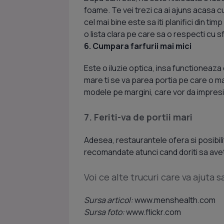
foame. Te vei trezi ca ai ajuns acasa 
cel mai bine este sa iti planifici din tim
o lista clara pe care sa o respecti cu s
6. Cumpara farfurii mai mici
Este o iluzie optica, insa functioneaza
mare ti se va parea portia pe care o m
modele pe margini, care vor da impresia 
7. Feriti-va de portii mari
Adesea, restaurantele ofera si posibili
recomandate atunci cand doriti sa avet
Voi ce alte trucuri care va ajuta 
Sursa articol:
www.menshealth.com
Sursa foto:
www.flickr.com