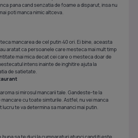
nanca pana cand senzatia de foame a disparut, insa nu
mai poti manca nimic altceva.
steca mancarea de cel putin 40 ori. Ei bine, aceasta
ile au aratat ca persoanele care mesteca mai mult timp
titate mai mica decat cei care o mesteca doar de
estecatul intens inainte de inghitire ajuta la
atia de satietate.
taurant
aroma si mirosul mancarii tale. Gandeste-te la
e mancare cu toate simturile. Astfel, nu vei manca
est lucru te va determina sa mananci mai putin.
 buna sa te duci la cumparaturi atunci cand iti este