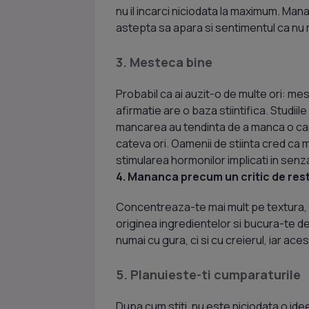
nu il incarci niciodata la maximum. Ma
astepta sa apara si sentimentul ca nu 
3. Mesteca bine
Probabil ca ai auzit-o de multe ori: me
afirmatie are o baza stiintifica. Studi
mancarea au tendinta de a manca o can
cateva ori. Oamenii de stiinta cred ca m
stimularea hormonilor implicati in senz
4. Mananca precum un critic de res
Concentreaza-te mai mult pe textura, 
originea ingredientelor si bucura-te d
numai cu gura, ci si cu creierul, iar ac
5. Planuieste-ti cumparaturile
Dupa cum stiti, nu este niciodata o idee