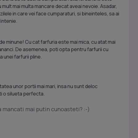
cu mult mai multa mancare decat aveai nevoie. Asadar,
p zilele in care vei face cumparaturi, si bineinteles, sa ai
fintenie.
 de minune! Cu cat farfuria este mai mica, cu atat mai
ananci. De asemenea, poti opta pentru farfurii cu
unei farfurii pline.
tatea unor portii mai mari, insa nu sunt deloc
i o silueta perfecta.
sa mancati mai putin cunoasteti? :-)