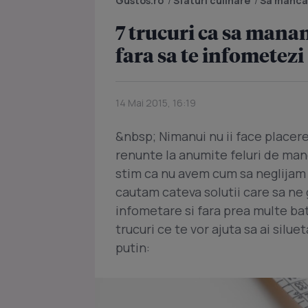
Gustos.ro
/
Sfaturi culinare
/
Sa manca
7 trucuri ca sa mana
fara sa te infometezi
14 Mai 2015, 16:19
&nbsp; Nimanui nu ii face placere
renunte la anumite feluri de man
stim ca nu avem cum sa neglijam 
cautam cateva solutii care sa ne 
infometare si fara prea multe bat
trucuri ce te vor ajuta sa ai silue
putin: