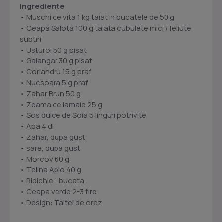
Ingrediente
• Muschi de vita 1 kg taiat in bucatele de 50 g
• Ceapa Salota 100 g taiata cubulete mici / feliute
subtiri
• Usturoi 50 g pisat
• Galangar 30 g pisat
• Coriandru 15 g praf
• Nucsoara 5 g praf
• Zahar Brun 50 g
• Zeama de lamaie 25 g
• Sos dulce de Soia 5 linguri potrivite
• Apa 4 dl
• Zahar, dupa gust
• sare, dupa gust
• Morcov 60 g
• Telina Apio 40 g
• Ridichie 1 bucata
• Ceapa verde 2-3 fire
• Design: Taitei de orez