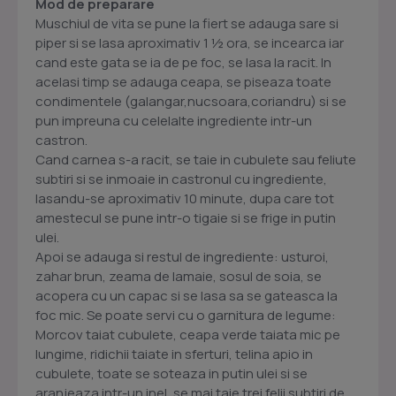
Mod de preparare
Muschiul de vita se pune la fiert se adauga sare si
piper si se lasa aproximativ 1 ½ ora, se incearca iar
cand este gata se ia de pe foc, se lasa la racit. In
acelasi timp se adauga ceapa, se piseaza toate
condimentele (galangar,nucsoara,coriandru) si se
pun impreuna cu celelalte ingrediente intr-un
castron.
Cand carnea s-a racit, se taie in cubulete sau feliute
subtiri si se inmoaie in castronul cu ingrediente,
lasandu-se aproximativ 10 minute, dupa care tot
amestecul se pune intr-o tigaie si se frige in putin
ulei.
Apoi se adauga si restul de ingrediente: usturoi,
zahar brun, zeama de lamaie, sosul de soia, se
acopera cu un capac si se lasa sa se gateasca la
foc mic. Se poate servi cu o garnitura de legume:
Morcov taiat cubulete, ceapa verde taiata mic pe
lungime, ridichii taiate in sferturi, telina apio in
cubulete, toate se soteaza in putin ulei si se
aranjeaza intr-un inel, se mai taie trei felii subtiri de