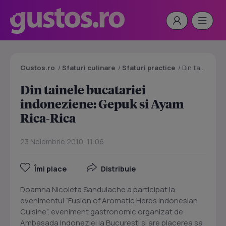
Gustos.ro
/
Sfaturi culinare
/
Sfaturi practice
/
Din tainele bucatariei indoneziene: Gepuk si Ayam Rica-Rica
Din tainele bucatariei
indoneziene: Gepuk si Ayam
Rica-Rica
23 Noiembrie 2010, 11:06
Îmi place
Distribuie
Doamna Nicoleta Sandulache a participat la
evenimentul “Fusion of Aromatic Herbs Indonesian
Cuisine”, eveniment gastronomic organizat de
Ambasada Indoneziei la Bucuresti si are placerea sa