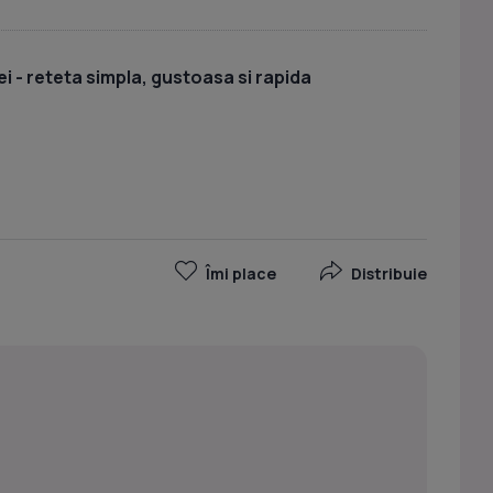
i - reteta simpla, gustoasa si rapida
Îmi place
Distribuie