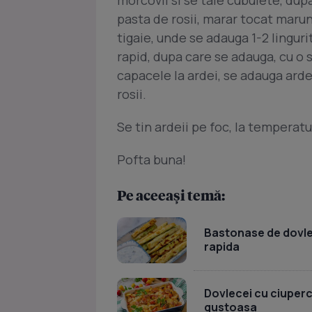
pasta de rosii, marar tocat marun
tigaie, unde se adauga 1-2 linguri
rapid, dupa care se adauga, cu o s
capacele la ardei, se adauga ardei
rosii.
Se tin ardeii pe foc, la temperat
Pofta buna!
Pe aceeași temă:
Bastonase de dovlece
rapida
Dovlecei cu ciuperci 
gustoasa