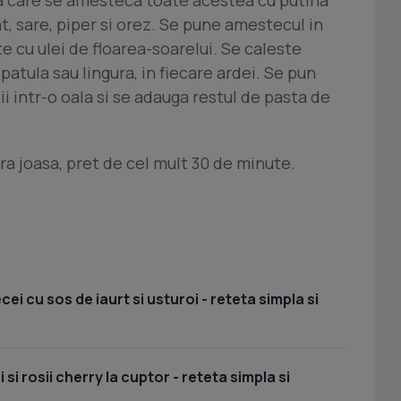
t, sare, piper si orez. Se pune amestecul in
te cu ulei de floarea-soarelui. Se caleste
patula sau lingura, in fiecare ardei. Se pun
i intr-o oala si se adauga restul de pasta de
ura joasa, pret de cel mult 30 de minute.
i cu sos de iaurt si usturoi - reteta simpla si
si rosii cherry la cuptor - reteta simpla si