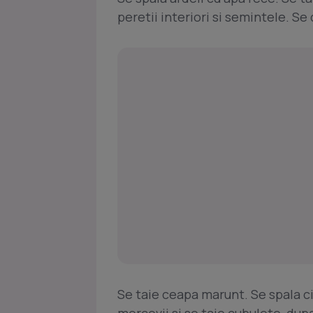
peretii interiori si semintele. S
Se taie ceapa marunt. Se spala ci
morcovii si se taie cubulete, du