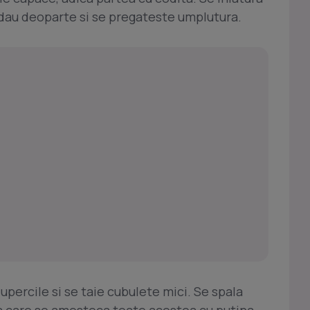
e dau deoparte si se pregateste umplutura.
upercile si se taie cubulete mici. Se spala
pa care se amesteca toate acestea cu putina