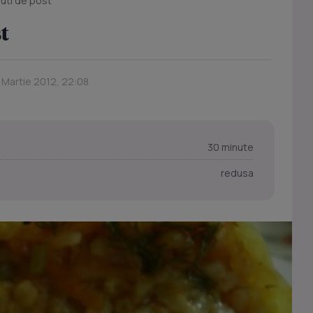
uti de post
t
4 Martie 2012, 22:08
30 minute
redusa