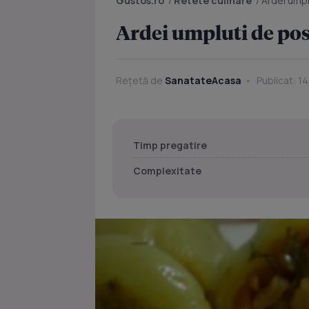
Gustos.ro
/
Retete culinare
/
Ardei umpl
Ardei umpluti de pos
Rețetă de
SanatateAcasa
Publicat: 1
Timp pregatire
Complexitate