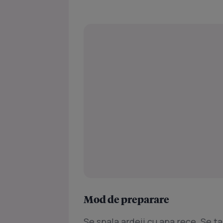
Mod de preparare
Se spala ardeii cu apa rece. Se t