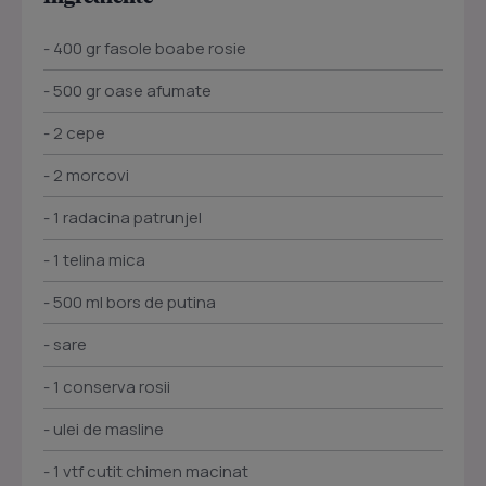
- 400 gr fasole boabe rosie
- 500 gr oase afumate
- 2 cepe
- 2 morcovi
- 1 radacina patrunjel
- 1 telina mica
- 500 ml bors de putina
- sare
- 1 conserva rosii
- ulei de masline
- 1 vtf cutit chimen macinat