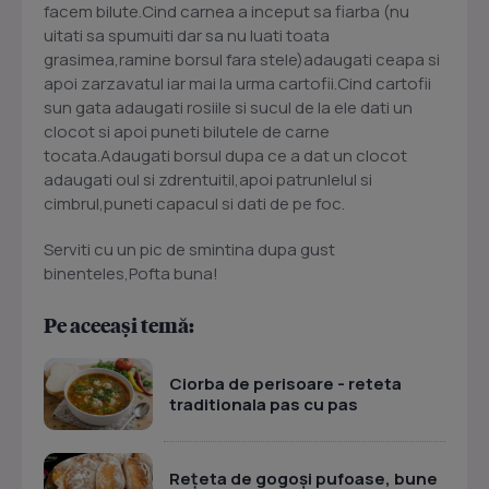
facem bilute.Cind carnea a inceput sa fiarba (nu
uitati sa spumuiti dar sa nu luati toata
grasimea,ramine borsul fara stele)adaugati ceapa si
apoi zarzavatul iar mai la urma cartofii.Cind cartofii
sun gata adaugati rosiile si sucul de la ele dati un
clocot si apoi puneti bilutele de carne
tocata.Adaugati borsul dupa ce a dat un clocot
adaugati oul si zdrentuitil,apoi patrunlelul si
cimbrul,puneti capacul si dati de pe foc.
Serviti cu un pic de smintina dupa gust
binenteles,Pofta buna!
Pe aceeași temă:
Ciorba de perisoare - reteta
traditionala pas cu pas
Rețeta de gogoși pufoase, bune