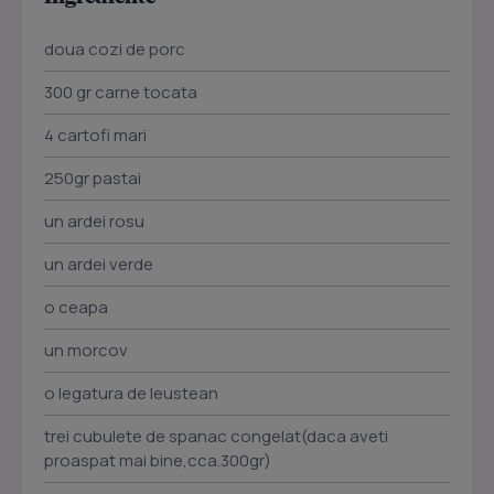
doua cozi de porc
300 gr carne tocata
4 cartofi mari
250gr pastai
un ardei rosu
un ardei verde
o ceapa
un morcov
o legatura de leustean
trei cubulete de spanac congelat(daca aveti
proaspat mai bine,cca.300gr)