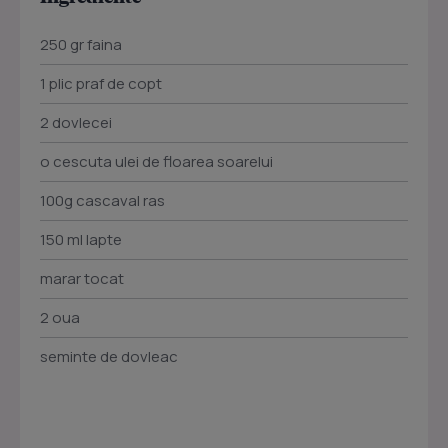
250 gr faina
1 plic praf de copt
2 dovlecei
o cescuta ulei de floarea soarelui
100g cascaval ras
150 ml lapte
marar tocat
2 oua
seminte de dovleac