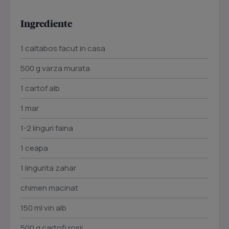
Ingrediente
1 caltabos facut in casa
500 g varza murata
1 cartof alb
1 mar
1-2 linguri faina
1 ceapa
1 lingurita zahar
chimen macinat
150 ml vin alb
500 g cartofi rosii