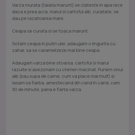
Varza murata (taiata marunt) se clateste in apa rece
daca e prea acra, marul si cartoful alb, curatate, se
dau pe razatoarea mare.
Ceapa se curata si se toaca marunt.
Sotam ceapa in putin ulei, adaugam o lingurita cu
zahar, sa se caramelizeze mai bine ceapa.
Adaugam varza bine stoarsa, cartoful si marul
razuite si asezonam cu chimen macinat. Punem vinul
alb (sau supa de carne, cum va place mai mult) si
lasam sa fiarba, amestecand din cand in cand, cam
30 de minute, pana e fiarta varza.