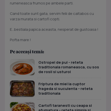
rumeneasca frumos pe ambele parti.
Cand toate sunt gata, servim felii de caltabos cu
varza murata si cartofi copti.
E...bestiala papica aceasta, nesperat de gustoasa !
Pofta mare !
Pe aceeași temă:
Ostropel de pui - reteta
traditionala romaneasca, cu sos
de rosii si usturoi
Friptura de miel la cuptor
frageda si suculenta - reteta
traditionala
Cartofi taranesti cu ceapa si
afumatura - reteta simpla si