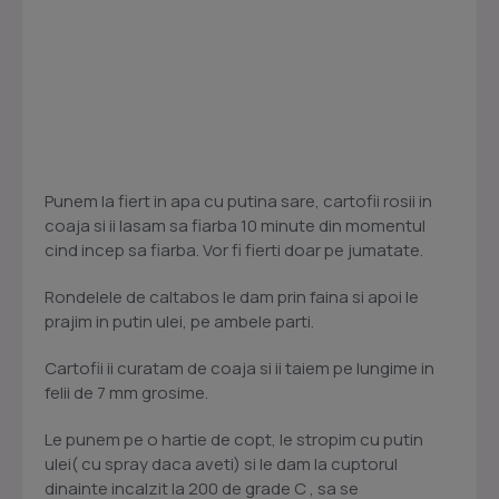
Punem la fiert in apa cu putina sare, cartofii rosii in
coaja si ii lasam sa fiarba 10 minute din momentul
cind incep sa fiarba. Vor fi fierti doar pe jumatate.
Rondelele de caltabos le dam prin faina si apoi le
prajim in putin ulei, pe ambele parti.
Cartofii ii curatam de coaja si ii taiem pe lungime in
felii de 7 mm grosime.
Le punem pe o hartie de copt, le stropim cu putin
ulei( cu spray daca aveti) si le dam la cuptorul
dinainte incalzit la 200 de grade C , sa se