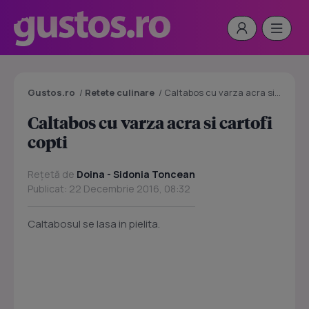
Gustos.ro
/
Retete culinare
/
Caltabos cu varza acra si cartofi copti
Caltabos cu varza acra si cartofi
copti
Rețetă de
Doina - Sidonia Toncean
Publicat: 22 Decembrie 2016, 08:32
Caltabosul se lasa in pielita.