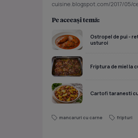
cuisine.blogspot.com/2017/05/c
Pe aceeași temă:
Ostropel de pui - re
usturoi
Friptura de miel la 
Cartofi taranesti c
mancaruri cu carne
fripturi