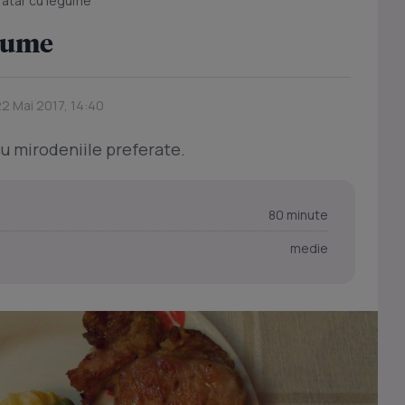
ratar cu legume
egume
22 Mai 2017, 14:40
 cu mirodeniile preferate.
80 minute
medie