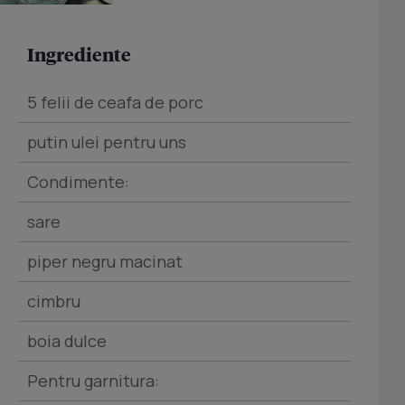
Ingrediente
5 felii de ceafa de porc
putin ulei pentru uns
Condimente:
sare
piper negru macinat
cimbru
boia dulce
Pentru garnitura: