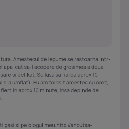
nitura. Amestecul de legume se rastoarna intr-
el apa, cat sa-l acopere de grosimea a doua
sare si delikat. Se lasa sa fiarba aprox 10
l s-a umflat). Eu am folosit amestec cu orez,
 fiert in aprox 10 minute, insa depinde de
.
i gasi si pe blogul meu:http://ancutsa-