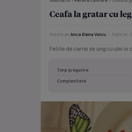
Gustos.ro
/
Retete culinare
/
Ceafa la g
Ceafa la gratar cu l
Rețetă de
Anca Elena Voicu
Publicat: 
Feliile de carne se ung cu ulei si
Timp pregatire
Complexitate