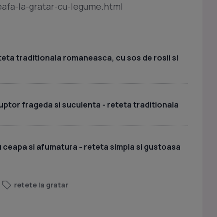
eafa-la-gratar-cu-legume.html
teta traditionala romaneasca, cu sos de rosii si
cuptor frageda si suculenta - reteta traditionala
u ceapa si afumatura - reteta simpla si gustoasa
retete la gratar