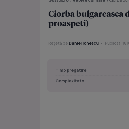
Gustos.ro
/
Retete culinare
/
Ciorba bul
Ciorba bulgareasca d
proaspeti)
Rețetă de
Daniel Ionescu
Publicat: 18 
Timp pregatire
Complexitate