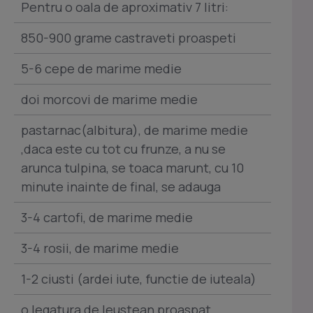
Pentru o oala de aproximativ 7 litri:
850-900 grame castraveti proaspeti
5-6 cepe de marime medie
doi morcovi de marime medie
pastarnac(albitura), de marime medie
,daca este cu tot cu frunze, a nu se
arunca tulpina, se toaca marunt, cu 10
minute inainte de final, se adauga
3-4 cartofi, de marime medie
3-4 rosii, de marime medie
1-2 ciusti (ardei iute, functie de iuteala)
o legatura de leustean proaspat