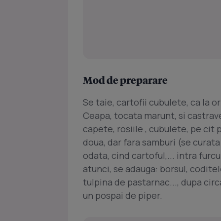
Mod de preparare
Se taie, cartofii cubulete, ca la o
Ceapa, tocata marunt, si castravet
capete, rosiile , cubulete, pe cit 
doua, dar fara samburi (se curata 
odata, cind cartoful,... intra furc
atunci, se adauga: borsul, coditele
tulpina de pastarnac..., dupa cir
un pospai de piper.