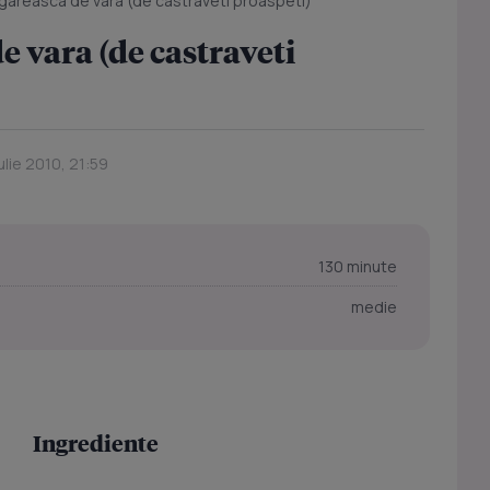
gareasca de vara (de castraveti proaspeti)
e vara (de castraveti
Iulie 2010, 21:59
130 minute
medie
Ingrediente