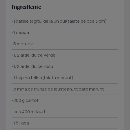
Ingrediente
-spatele si gitul de la un pui(taiate de cca 3 cm)
-1 ceapa
-5 morcovi
-1/2 ardei dulce,verde
-1/2 ardei dulce,rosu
-1 tulpina telina(taiata marunt)
-o mina de frunze de leustean, tocate marunt
-200 g cartofi
-cca 400 ml iaurt
-1,5 l apa