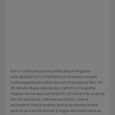
Intr-o cratita,se pun bucatile de pui,1 lingurita
sare,apa(cei 1,5 l).Cind fierbe,se ia spuma,se pun
toate legumele,in afara de cartofi.Se lasa la fiert 20-
25 minute,dupa care se pun cartofii si 1 lingurita
vegeta;se mai lasa sa fiarba 15-20 minute.Se ia de pe
foc;se lasa sa se odihneasca ciorba, citeva
secunde.In timpul acesta,iaurtul se mesteca bine,
apoi se pun peste el cam 2 linguri de ciorba,apoi se