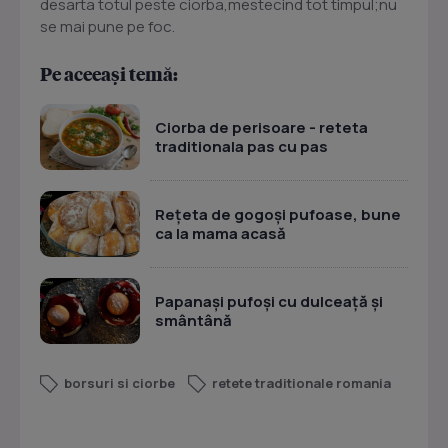
desarta totul peste ciorba,mestecind tot timpul;nu
se mai pune pe foc.
Pe aceeași temă:
Ciorba de perisoare - reteta
traditionala pas cu pas
Rețeta de gogoși pufoase, bune
ca la mama acasă
Papanași pufoși cu dulceață și
smântână
borsuri si ciorbe
retete traditionale romania