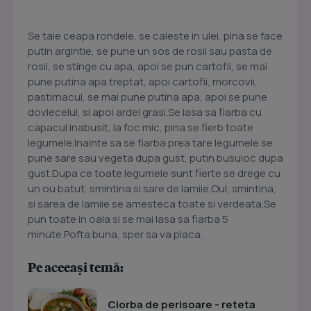
Se taie ceapa rondele, se caleste in ulei, pina se face
putin argintie, se pune un sos de rosii sau pasta de
rosii, se stinge cu apa, apoi se pun cartofii, se mai
pune putina apa treptat, apoi cartofii, morcovii,
pastirnacul, se mai pune putina apa, apoi se pune
dovlecelul, si apoi ardei grasi.Se lasa sa fiarba cu
capacul inabusit, la foc mic, pina se fierb toate
legumele.Inainte sa se fiarba prea tare legumele se
pune sare sau vegeta dupa gust, putin busuioc dupa
gust.Dupa ce toate legumele sunt fierte se drege cu
un ou batut, smintina si sare de lamiie.Oul, smintina,
si sarea de lamiie se amesteca toate si verdeata.Se
pun toate in oala si se mai lasa sa fiarba 5
minute.Pofta buna, sper sa va placa.
Pe aceeași temă:
Ciorba de perisoare - reteta