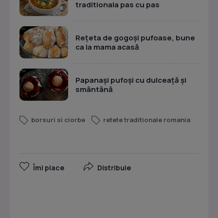
traditionala pas cu pas
Rețeta de gogoși pufoase, bune
ca la mama acasă
Papanași pufoși cu dulceață și
smântână
borsuri si ciorbe
retete traditionale romania
Îmi place
Distribuie