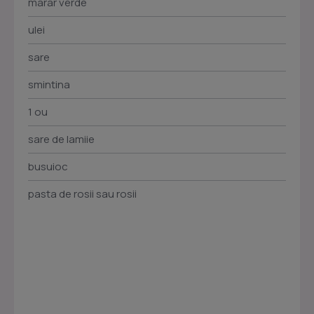
marar verde
ulei
sare
smintina
1 ou
sare de lamiie
busuioc
pasta de rosii sau rosii