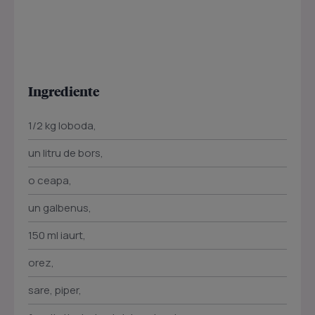
Ingrediente
1/2 kg loboda,
un litru de bors,
o ceapa,
un galbenus,
150 ml iaurt,
orez,
sare, piper,