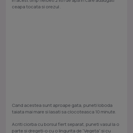
In acest timp fierbeti 2 litri de apa in care adaugati
ceapa tocata si orezul .
Cand acestea sunt aproape gata, puneti loboda
taiata mai mare si lasati sa clocoteasca 10 minute.
Acriti ciorba cu borsul fiert separat, puneti vasul la o
parte si dregeti-o cu o lingurita de “Vegeta” si cu