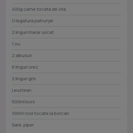
400g carne tocata de vita
O legatura patrunjel
2 linguri marar uscat
1 ou
2 albusuri
6 linguri orez
2 linguri gris
Leustean
500ml bors
100ml rosii tocate la borcan
Sare, piper