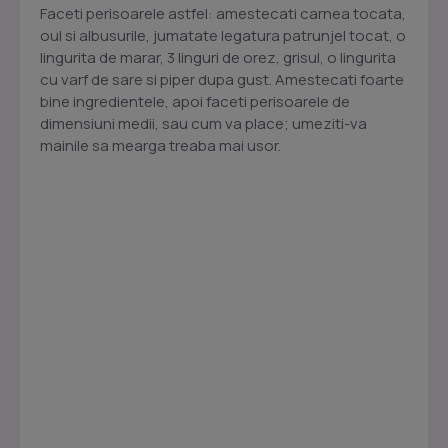
Faceti perisoarele astfel: amestecati carnea tocata,
oul si albusurile, jumatate legatura patrunjel tocat, o
lingurita de marar, 3 linguri de orez, grisul, o lingurita
cu varf de sare si piper dupa gust. Amestecati foarte
bine ingredientele, apoi faceti perisoarele de
dimensiuni medii, sau cum va place; umeziti-va
mainile sa mearga treaba mai usor.