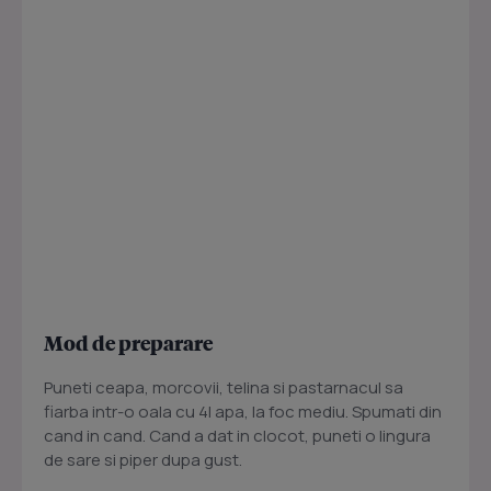
Mod de preparare
Puneti ceapa, morcovii, telina si pastarnacul sa
fiarba intr-o oala cu 4l apa, la foc mediu. Spumati din
cand in cand. Cand a dat in clocot, puneti o lingura
de sare si piper dupa gust.