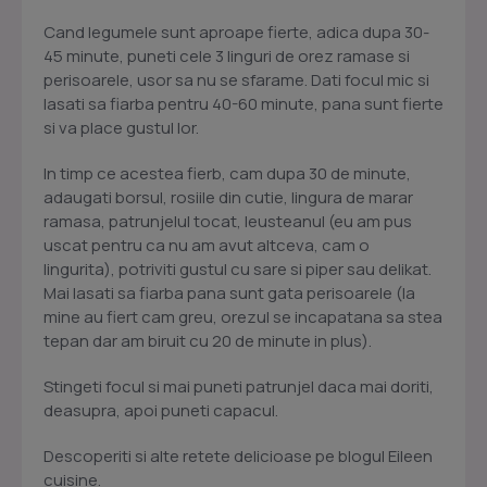
Cand legumele sunt aproape fierte, adica dupa 30-
45 minute, puneti cele 3 linguri de orez ramase si
perisoarele, usor sa nu se sfarame. Dati focul mic si
lasati sa fiarba pentru 40-60 minute, pana sunt fierte
si va place gustul lor.
In timp ce acestea fierb, cam dupa 30 de minute,
adaugati borsul, rosiile din cutie, lingura de marar
ramasa, patrunjelul tocat, leusteanul (eu am pus
uscat pentru ca nu am avut altceva, cam o
lingurita), potriviti gustul cu sare si piper sau delikat.
Mai lasati sa fiarba pana sunt gata perisoarele (la
mine au fiert cam greu, orezul se incapatana sa stea
tepan dar am biruit cu 20 de minute in plus).
Stingeti focul si mai puneti patrunjel daca mai doriti,
deasupra, apoi puneti capacul.
Descoperiti si alte retete delicioase pe blogul Eileen
cuisine.