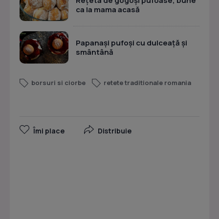
Rețeta de gogoși pufoase, bune
ca la mama acasă
Papanași pufoși cu dulceață și
smântână
borsuri si ciorbe
retete traditionale romania
Îmi place
Distribuie