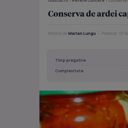
Gustos.ro
/
Retete culinare
/
Conserva d
Conserva de ardei ca
Rețetă de
Marian Lungu
Publicat: 01 S
Timp pregatire
Complexitate