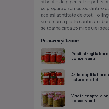
si boabe de piper cat se pot cupr
se prepara un amestec dintr-o ca
aceiasi acntitate de otet + o lin
si se toarna peste continutul bor
se toarna circa 25 ml de ulei dea
Pe aceeași temă:
Rosii intregi la bor
conservanti
Ardei copti la borc
usturoi si otet
Vinete coapte la bo
conservanti