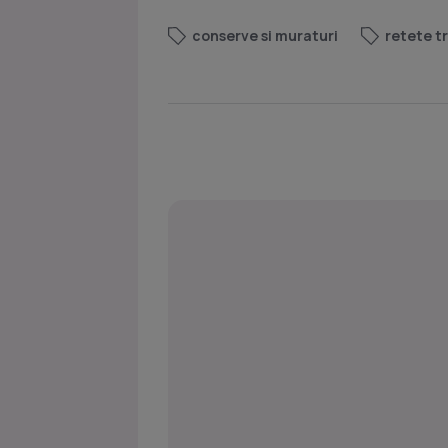
conserve si muraturi
retete t