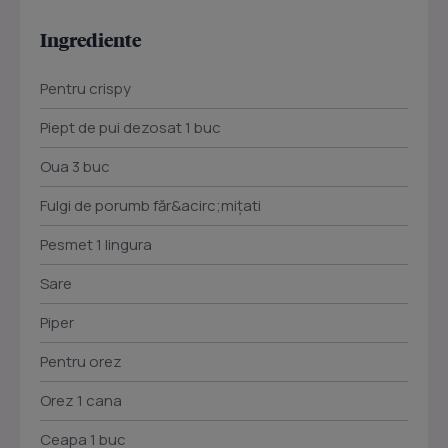
Ingrediente
Pentru crispy
Piept de pui dezosat 1 buc
Oua 3 buc
Fulgi de porumb făr&acirc;mițati
Pesmet 1 lingura
Sare
Piper
Pentru orez
Orez 1 cana
Ceapa 1 buc