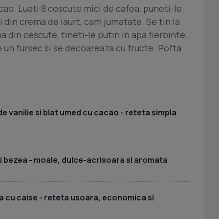
acao. Luati 8 cescute mici de cafea, puneti-le
i din crema de iaurt, cam jumatate. Se tin la
 din cescute, tineti-le putin in apa fierbinte.
 un fursec si se decoareaza cu fructe. Pofta
e vanilie si blat umed cu cacao - reteta simpla
si bezea - moale, dulce-acrisoara si aromata
 cu caise - reteta usoara, economica si