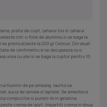
ma, praful de copt, zaharul tos si zaharul
veleste intr-o folie de aluminiu si se baga la
l se preincalzeste la 200 gr Celsius. Din aluat
atate de centimetru si se decupeaza cu o
ava unsa cu ulei si se baga la cuptor pentru 10
uctiunilor de pe ambalaj. Iaurtul se
lat, sucul de lamaie si laptele. Se amesteca
sta compozitie si puneti-le in gelatina,
 peste crema de iaurt. Impartiti crema in doua