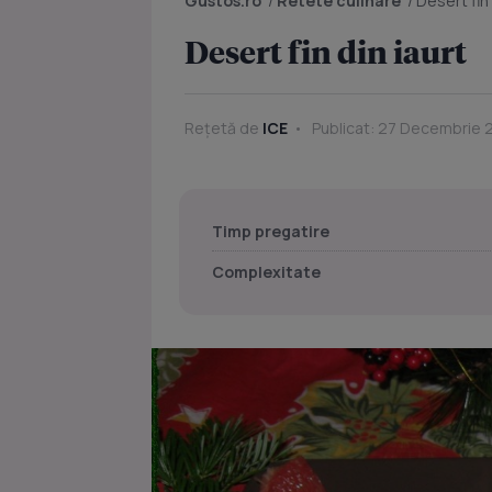
Gustos.ro
/
Retete culinare
/
Desert fin 
Desert fin din iaurt
Rețetă de
ICE
Publicat: 27 Decembrie 
Timp pregatire
Complexitate