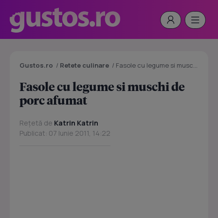
Gustos.ro
/
Retete culinare
/
Fasole cu legume si muschi de porc afumat
Fasole cu legume si muschi de
porc afumat
Rețetă de
Katrin Katrin
Publicat: 07 Iunie 2011, 14:22