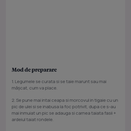
Mod de preparare
1. Legumele se curata si se taie marunt sau mai
măşcat, cum va place.
2. Se pune mai intai ceapa si morcovul in tigaie cu un
pic de ulei si se inabusa la foc potrivit, dupa ce s-au
mai inmuiat un pic se adauga si carnea taiata fasii +
ardeiul taiat rondele.