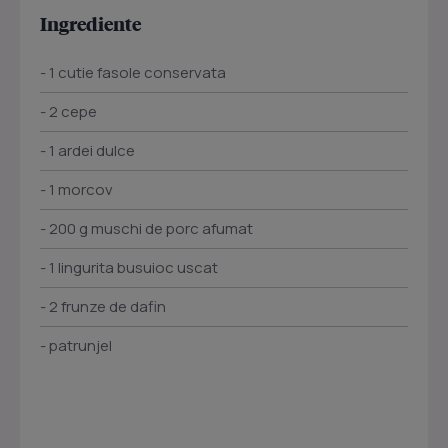
Ingrediente
- 1 cutie fasole conservata
- 2 cepe
- 1 ardei dulce
- 1 morcov
- 200 g muschi de porc afumat
- 1 lingurita busuioc uscat
- 2 frunze de dafin
- patrunjel