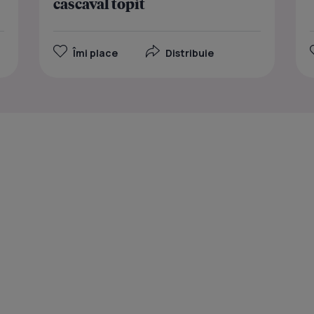
cascaval topit
Îmi place
Distribuie