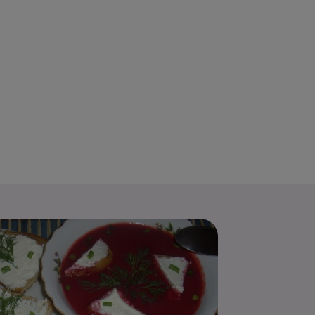
uta cu orez
Cartofi copti cu cimbru