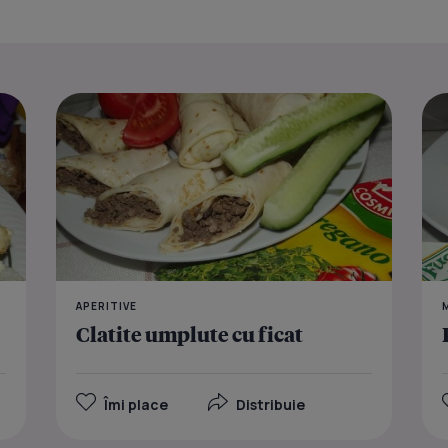
Budinca cu 
APERITIVE
Clatite umplute cu ficat
Îmi place
Distribuie