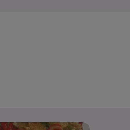
ema de cacao
Dovlecei umpluti