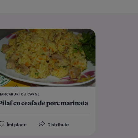
peste si broccoli
Clatite umplute cu fica
MANCARURI CU CARNE
Pilaf cu ceafa de porc marinata
Îmi place
Distribuie