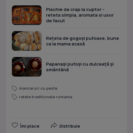
Plachie de crap la cuptor -
reteta simpla, aromata si usor
de facut
Rețeta de gogoși pufoase, bune
ca la mama acasă
Papanași pufoși cu dulceață și
smântână
mancaruri cu peste
retete traditionale romania
Îmi place
Distribuie