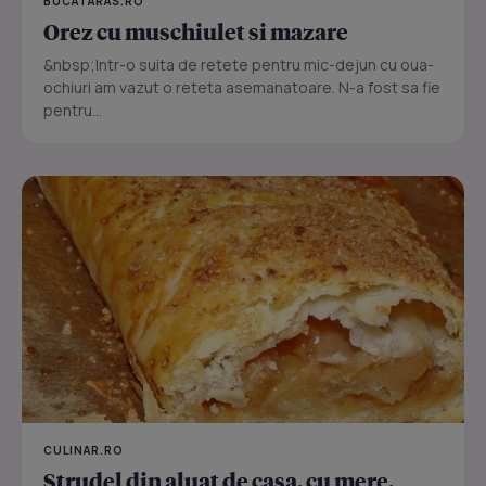
BUCATARAS.RO
Orez cu muschiulet si mazare
&nbsp;Intr-o suita de retete pentru mic-dejun cu oua-
ochiuri am vazut o reteta asemanatoare. N-a fost sa fie
pentru...
CULINAR.RO
Strudel din aluat de casa, cu mere,