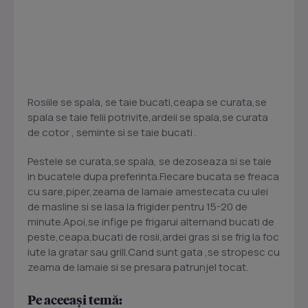
Rosiile se spala, se taie bucati,ceapa se curata,se
spala se taie felii potrivite,ardeii se spala,se curata
de cotor , seminte si se taie bucati .
Pestele se curata,se spala, se dezoseaza si se taie
in bucatele dupa preferinta.Fiecare bucata se freaca
cu sare,piper,zeama de lamaie amestecata cu ulei
de masline si se lasa la frigider pentru 15-20 de
minute.Apoi,se infige pe frigarui alternand bucati de
peste,ceapa,bucati de rosii,ardei gras si se frig la foc
iute la gratar sau grill.Cand sunt gata ,se stropesc cu
zeama de lamaie si se presara patrunjel tocat.
Pe aceeași temă: