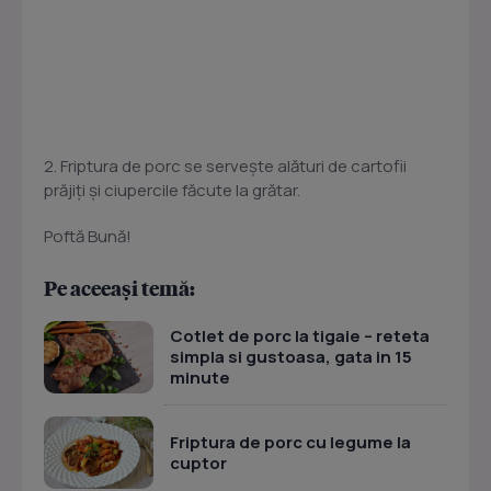
2. Friptura de porc se servește alături de cartofii
prăjiți și ciupercile făcute la grătar.
Poftă Bună!
Pe aceeași temă:
Cotlet de porc la tigaie – reteta
simpla si gustoasa, gata in 15
minute
Friptura de porc cu legume la
cuptor