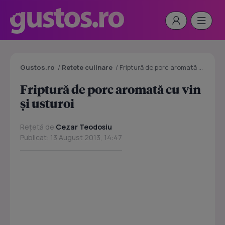
Gustos.ro
/
Retete culinare
/
Friptură de porc aromată cu vin și usturoi
Friptură de porc aromată cu vin
și usturoi
Rețetă de
Cezar Teodosiu
Publicat: 13 August 2013, 14:47