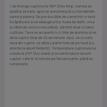
1. Se încinge cuptorul la 190°. Între timp, carnea se
spală și se bate, apoi se asezonează cu mirodeniile,
sarea și piperul. Se pun bucățile de carne într-o tavă
încăpătoare și se adaugă untul, foaia de dafin, vinul
și cățeii de usturoi necurățați, zdrobiți doar cu latul
cuțitului. Tava se acoperă cu o folie de aluminiu și se
dă la cuptor timp de 45 de minute. Apoi, se scoate
tava din cuptor, se dă la o parte folia de pe tavă (cu
atenție la aburii fierbinți). Temperatura cuptorului se
crește la 210° (foc mare) și se reintroduce tava în
cuptor, câte 8-10 minute pe fiecare parte, până se
rumenește.