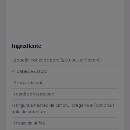
Ingrediente
-2 bucăți cotlet de porc (250-300 gr fiecare);
-4 căței de usturoi;
-2 linguri de unt;
-1 cană de vin alb sec;
-1 lingură amestec de cimbru, oregano și (opțional)
boia de ardei iute;
-1 foaie de dafin;