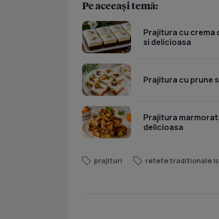
Pe aceeași temă:
Prajitura cu crema d
si delicioasa
Prajitura cu prune 
Prajitura marmorata
delicioasa
prajituri
retete traditionale is