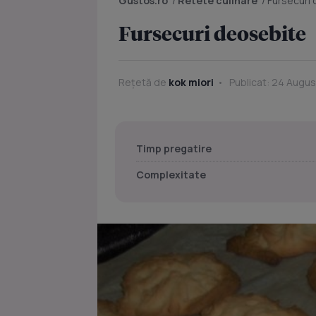
Gustos.ro
/
Retete culinare
/
Fursecuri
Fursecuri deosebite
Rețetă de
kok miori
Publicat: 24 Augus
Timp pregatire
Complexitate