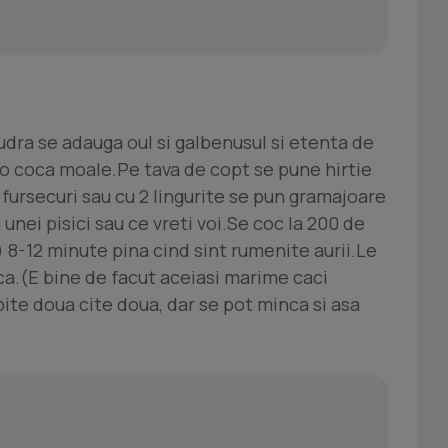
udra se adauga oul si galbenusul si etenta de
e o coca moale.Pe tava de copt se pune hirtie
fursecuri sau cu 2 lingurite se pun gramajoare
unei pisici sau ce vreti voi.Se coc la 200 de
) 8-12 minute pina cind sint rumenite aurii.Le
ca.(E bine de facut aceiasi marime caci
pite doua cite doua, dar se pot minca si asa