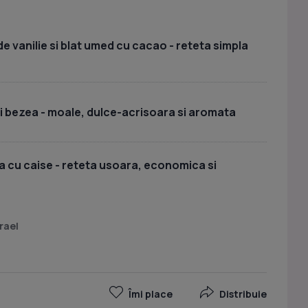
e vanilie si blat umed cu cacao - reteta simpla
si bezea - moale, dulce-acrisoara si aromata
 cu caise - reteta usoara, economica si
rael
Îmi place
Distribuie