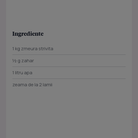
Ingrediente
1 kg zmeura strivita
½ g zahar
1 litru apa
zeama de la 2 lamii