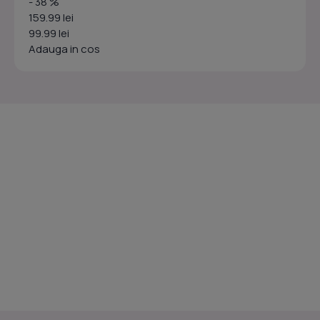
- 38 %
159.99 lei
99.99 lei
Adauga in cos