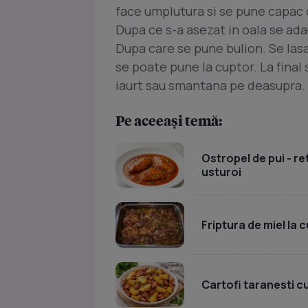
face umplutura si se pune capac di
Dupa ce s-a asezat in oala se ad
Dupa care se pune bulion. Se lasa
se poate pune la cuptor. La final
iaurt sau smantana pe deasupra.
Pe aceeași temă:
Ostropel de pui - re
usturoi
Friptura de miel la 
Cartofi taranesti c