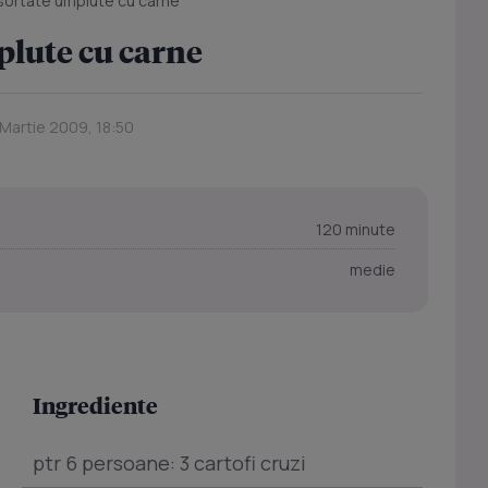
ortate umplute cu carne
lute cu carne
 Martie 2009, 18:50
120 minute
medie
Ingrediente
ptr 6 persoane: 3 cartofi cruzi