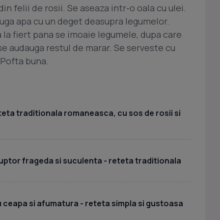
n felii de rosii. Se aseaza intr-o oala cu ulei.
auga apa cu un deget deasupra legumelor.
 la fiert pana se imoaie legumele, dupa care
 se audauga restul de marar. Se serveste cu
 Pofta buna.
teta traditionala romaneasca, cu sos de rosii si
cuptor frageda si suculenta - reteta traditionala
u ceapa si afumatura - reteta simpla si gustoasa