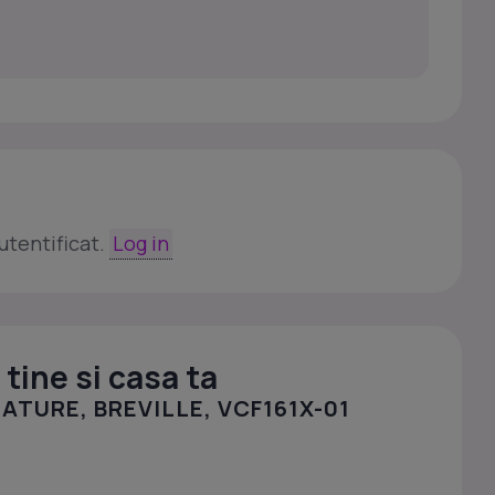
utentificat.
Log in
tine si casa ta
ATURE, BREVILLE, VCF161X-01