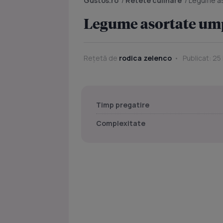
Gustos.ro
/
Retete culinare
/
Legume as
Legume asortate ump
Rețetă de
rodica zelenco
Publicat: 25
Timp pregatire
Complexitate