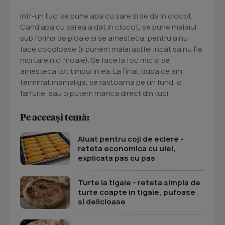
Intr-un tuci se pune apa cu sare si se da in clocot.
Cand apa cu sarea a dat in clocot, se pune malaiul
sub forma de ploaie si se amesteca, pentru a nu
face cocoloase (ii punem malai astfel incat sa nu fie
nici tare nici moale). Se face la foc mic si se
amesteca tot timpul in ea. La final, dupa ce am
terminat mamaliga, se rastoarna pe un fund, o
farfurie, sau o putem manca direct din tuci.
Pe aceeași temă:
Aluat pentru coji de eclere -
reteta economica cu ulei,
explicata pas cu pas
Turte la tigaie - reteta simpla de
turte coapte in tigaie, pufoase
si delicioase