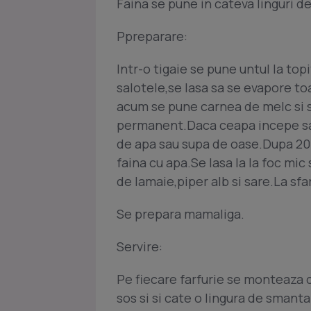
Faina se pune in cateva linguri de
Ppreparare:
Intr-o tigaie se pune untul la top
salotele,se lasa sa se evapore to
acum se pune carnea de melc si 
permanent.Daca ceapa incepe sa-
de apa sau supa de oase.Dupa 20 
faina cu apa.Se lasa la la foc mi
de lamaie,piper alb si sare.La sfa
Se prepara mamaliga.
Servire:
Pe fiecare farfurie se monteaza 
sos si si cate o lingura de smant