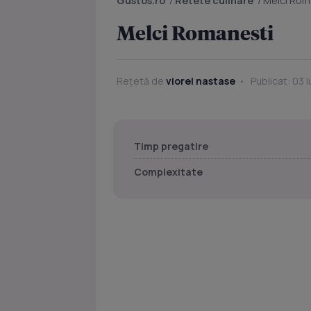
Gustos.ro
/
Retete culinare
/
Melci Rom
Melci Romanesti
Rețetă de
viorel nastase
Publicat: 03 
Timp pregatire
Complexitate