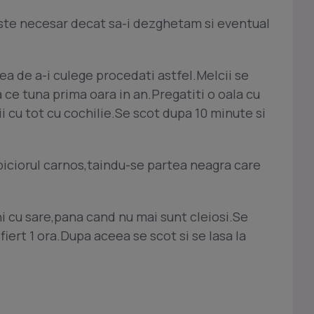
ste necesar decat sa-i dezghetam si eventual
tea de a-i culege procedati astfel.Melcii se
 ce tuna prima oara in an.Pregatiti o oala cu
ii cu tot cu cochilie.Se scot dupa 10 minute si
piciorul carnos,taindu-se partea neagra care
i cu sare,pana cand nu mai sunt cleiosi.Se
fiert 1 ora.Dupa aceea se scot si se lasa la