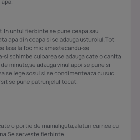
 apa.
it.In untul fierbinte se pune ceapa sau
ata apa din ceapa si se adauga usturoiul.Tot
se lasa la foc mic amestecandu-se
si schimbe culoarea se adauga cate o canita
de minute,se adauga vinul,apoi se pune si
c sa se lege sosul si se condimenteaza cu suc
rsit se pune patrunjelul tocat.
cate o portie de mamaliguta,alaturi carnea cu
ana.Se serveste fierbinte.