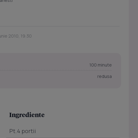
anesti
Iunie 2010, 19:30
100 minute
redusa
Ingrediente
Pt.4 portii