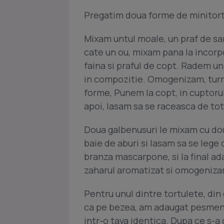
Pregatim doua forme de minitortu
Mixam untul moale, un praf de s
cate un ou, mixam pana la incor
faina si praful de copt. Radem u
in compozitie. Omogenizam, turn
forme, Punem la copt, in cuptoru
apoi, lasam sa se raceasca de to
Doua galbenusuri le mixam cu dou
baie de aburi si lasam sa se leg
branza mascarpone, si la final a
zaharul aromatizat si omogeniza
Pentru unul dintre tortulete, din
ca pe bezea, am adaugat pesmentu
intr-o tava identica. Dupa ce s-a 