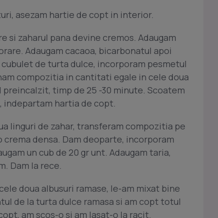
ri, asezam hartie de copt in interior.
are si zaharul pana devine cremos. Adaugam
porare. Adaugam cacaoa, bicarbonatul apoi
n cubulet de turta dulce, incorporam pesmetul
am compozitia in cantitati egale in cele doua
l preincalzit, timp de 25 -30 minute. Scoatem
t, indepartam hartia de copt.
a linguri de zahar, transferam compozitia pe
e o crema densa. Dam deoparte, incorporam
daugam un cub de 20 gr unt. Adaugam taria,
m. Dam la rece.
 cele doua albusuri ramase, le-am mixat bine
l de la turta dulce ramasa si am copt totul
copt, am scos-o si am lasat-o la racit.