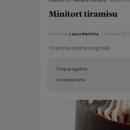
Gustos.ro
/
Retete culinare
/
Minitort t
Minitort tiramisu
Rețetă de
Laura Nechita
Publicat: 15 
Tiramisu rețeta originală
Timp pregatire
Complexitate