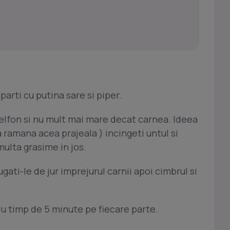
rti cu putina sare si piper.
 telfon si nu mult mai mare decat carnea. Ideea
a ramana acea prajeala ) incingeti untul si
ulta grasime in jos.
augati-le de jur imprejurul carnii apoi cimbrul si
diu timp de 5 minute pe fiecare parte.