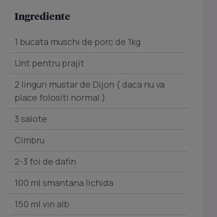
Ingrediente
1 bucata muschi de porc de 1kg
Unt pentru prajit
2 linguri mustar de Dijon ( daca nu va
place folositi normal )
3 salote
Cimbru
2-3 foi de dafin
100 ml smantana lichida
150 ml vin alb