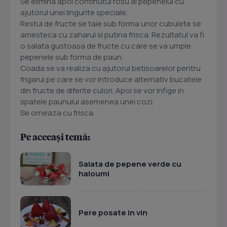
Se elimina apoi continutul rosu al pepenelui cu
ajutorul unei lingurite speciale.
Restul de fructe se taie sub forma unor cubulete se
amesteca cu zaharul si putina frisca. Rezultatul va fi
o salata gustoasa de fructe cu care se va umple
pepenele sub forma de paun.
Coada se va realiza cu ajutorul betisoarelor pentru
frigarui pe care se vor introduce alternativ bucatele
din fructe de diferite culori. Apoi se vor infige in
spatele paunului asemenea unei cozi.
Se orneaza cu frisca.
Pe aceeași temă:
Salata de pepene verde cu
haloumi
Pere posate in vin