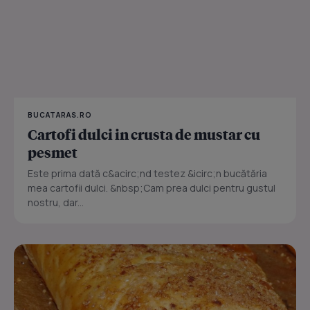
BUCATARAS.RO
Cartofi dulci in crusta de mustar cu
pesmet
Este prima dată c&acirc;nd testez &icirc;n bucătăria
mea cartofii dulci. &nbsp;Cam prea dulci pentru gustul
nostru, dar...