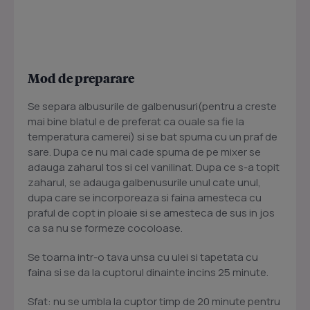
Mod de preparare
Se separa albusurile de galbenusuri(pentru a creste
mai bine blatul e de preferat ca ouale sa fie la
temperatura camerei) si se bat spuma cu un praf de
sare. Dupa ce nu mai cade spuma de pe mixer se
adauga zaharul tos si cel vanilinat. Dupa ce s-a topit
zaharul, se adauga galbenusurile unul cate unul,
dupa care se incorporeaza si faina amesteca cu
praful de copt in ploaie si se amesteca de sus in jos
ca sa nu se formeze cocoloase.
Se toarna intr-o tava unsa cu ulei si tapetata cu
faina si se da la cuptorul dinainte incins 25 minute.
Sfat: nu se umbla la cuptor timp de 20 minute pentru