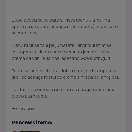
Dupa aceea se va bate si frisca(pentru a iesi mai
spornica se poate adauga si putin lapte), dupa care
se da la rece.
Blatul racit se taie pe jumatate, iar primul strat se
insiropeaza, dupa care se adauga jumatate din
crema de vanilie, la final asezandu-se si strugurii.
Peste se pune cel de-al doilea strat, se insiropeaza
si el, se adauga restul de crema si frisca de la frigider.
La sfarsit se orneaza din nou cu struguri si se rade
ciocolata neagra.
Pofta buna!
Pe aceeași temă: