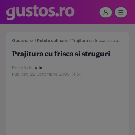
Gustos.ro
/
Retete culinare
/
Prajitura cu frisca si struguri
Prajitura cu frisca si struguri
Rețetă de
iulix
Publicat: 22 Octombrie 2009, 11:34