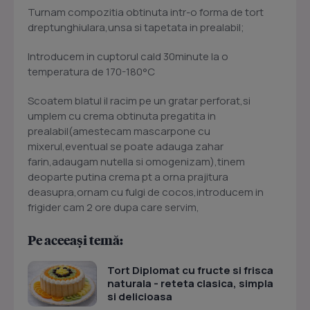
Turnam compozitia obtinuta intr-o forma de tort
dreptunghiulara,unsa si tapetata in prealabil;
Introducem in cuptorul cald 30minute la o
temperatura de 170-180°C
Scoatem blatul il racim pe un gratar perforat,si
umplem cu crema obtinuta pregatita in
prealabil(amestecam mascarpone cu
mixerul,eventual se poate adauga zahar
farin,adaugam nutella si omogenizam),tinem
deoparte putina crema pt a orna prajitura
deasupra,ornam cu fulgi de cocos,introducem in
frigider cam 2 ore dupa care servim,
Pe aceeași temă:
Tort Diplomat cu fructe si frisca
naturala - reteta clasica, simpla
si delicioasa