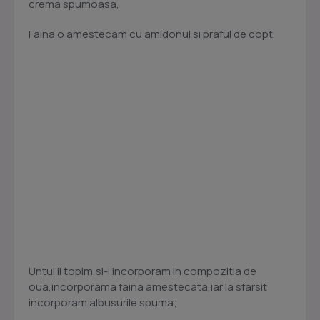
crema spumoasa,
Faina o amestecam cu amidonul si praful de copt,
Untul il topim,si-l incorporam in compozitia de
oua,incorporama faina amestecata,iar la sfarsit
incorporam albusurile spuma;