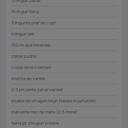
12 linguri zahar
15 linguri faina
3 lingurite praf de copt
6 linguri ulei
150 ml apa minerala
zahar pudra
coaja de la o lamaie
esenta de vanilie
2-3 pliculete zahar vanilat
boabe de struguri negri (taiate in jumatati)
cubulete mici de mere (2-3 mere)
faina pt. struguri si mere