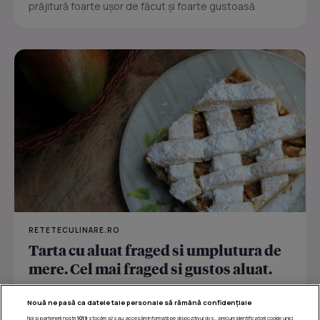
prăjitură foarte uşor de făcut şi foarte gustoasă.
RETETECULINARE.RO
Tarta cu aluat fraged si umplutura de
mere. Cel mai fraged si gustos aluat.
O minunata minunata tarta cu aluat crocant și umplutură
Nouă ne pasă ca datele tale personale să rămână confidențiale
dulce de mere.
Noi și partenerii noștri
1019
stocăm și/sau accesăm informații pe dispozitivul dvs., precum identificatorii cookie unici