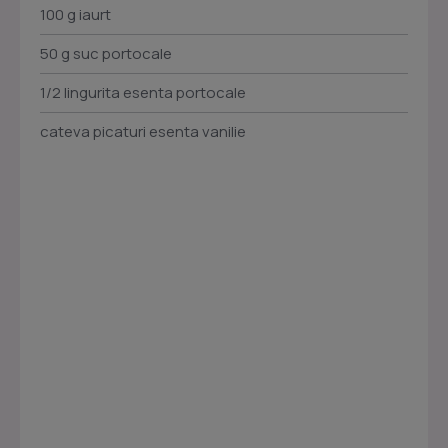
100 g iaurt
50 g suc portocale
1/2 lingurita esenta portocale
cateva picaturi esenta vanilie