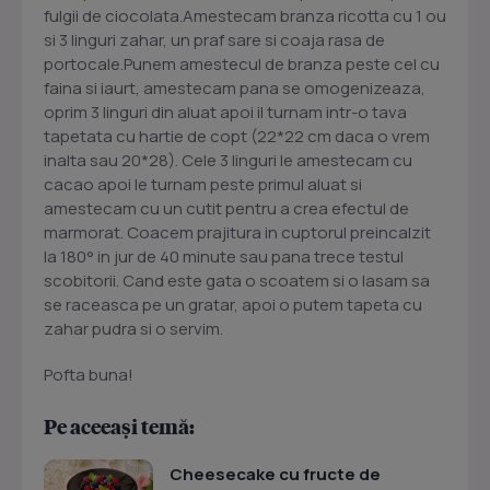
fulgii de ciocolata.Amestecam branza ricotta cu 1 ou
si 3 linguri zahar, un praf sare si coaja rasa de
portocale.Punem amestecul de branza peste cel cu
faina si iaurt, amestecam pana se omogenizeaza,
oprim 3 linguri din aluat apoi il turnam intr-o tava
tapetata cu hartie de copt (22*22 cm daca o vrem
inalta sau 20*28). Cele 3 linguri le amestecam cu
cacao apoi le turnam peste primul aluat si
amestecam cu un cutit pentru a crea efectul de
marmorat. Coacem prajitura in cuptorul preincalzit
la 180° in jur de 40 minute sau pana trece testul
scobitorii. Cand este gata o scoatem si o lasam sa
se raceasca pe un gratar, apoi o putem tapeta cu
zahar pudra si o servim.
Pofta buna!
Pe aceeași temă:
Cheesecake cu fructe de