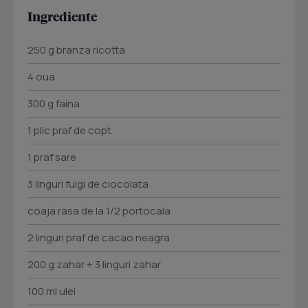
Ingrediente
250 g branza ricotta
4 oua
300 g faina
1 plic praf de copt
1 praf sare
3 linguri fulgi de ciocolata
coaja rasa de la 1/2 portocala
2 linguri praf de cacao neagra
200 g zahar + 3 linguri zahar
100 ml ulei