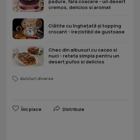
padure, fara coacere - un desert
cremos, delicios si aromat
Clătite cu înghețată și topping
crocant - Irezistibil de gustoase
Chec din albusuri cu cacao si
nuci - reteta simpla pentru un
desert pufos si delicios
dulciuri diverse
Îmi place
Distribuie