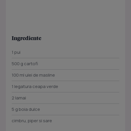
Ingrediente
1 pui
500 g cartofi
100 ml ulei de masline
1 legatura ceapa verde
2 lamai
5 g boia dulce
cimbru, piper si sare