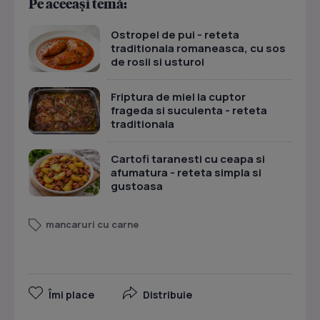
Pe aceeași temă:
Ostropel de pui - reteta
traditionala romaneasca, cu sos
de rosii si usturoi
Friptura de miel la cuptor
frageda si suculenta - reteta
traditionala
Cartofi taranesti cu ceapa si
afumatura - reteta simpla si
gustoasa
mancaruri cu carne
Îmi place
Distribuie