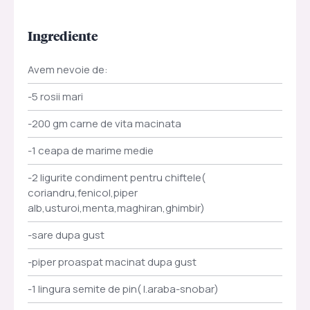
Ingrediente
Avem nevoie de:
-5 rosii mari
-200 gm carne de vita macinata
-1 ceapa de marime medie
-2 ligurite condiment pentru chiftele(
coriandru,fenicol,piper
alb,usturoi,menta,maghiran,ghimbir)
-sare dupa gust
-piper proaspat macinat dupa gust
-1 lingura semite de pin( l.araba-snobar)