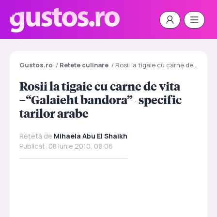
Gustos.ro
/
Retete culinare
/
Rosii la tigaie cu carne de vita –“Galaieht bandora” -specific tarilor arabe
Rosii la tigaie cu carne de vita
–“Galaieht bandora” -specific
tarilor arabe
Rețetă de
Mihaela Abu El Shaikh
Publicat: 08 Iunie 2010, 08:06