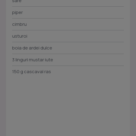
sare
piper
cimbru
usturoi
boia de ardei dulce
3 linguri mustar iute
150 g cascaval ras