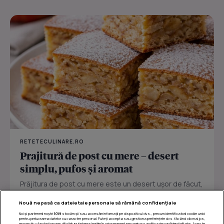
RETETECULINARE.RO
Prajitură de post cu mere – desert
simplu, pufos și aromat
Prăjitura de post cu mere este un desert ușor de făcut,
perfect pentru zilele în care vrei ceva dulce fără ouă
Nouă ne pasă ca datele tale personale să rămână confidențiale
sau...
Noi și partenerii noștri
1019
stocăm și/sau accesăm informații pe dispozitivul dvs., precum identificatorii cookie unici
pentru prelucrarea datelor cu caracter personal. Puteți accepta sau gestiona preferințele dvs. făcând clic mai jos,
respectiv vă puteți opune utilizării unui interes legitim în orice moment pe pagina cu politica de confidențialitate. Aceste