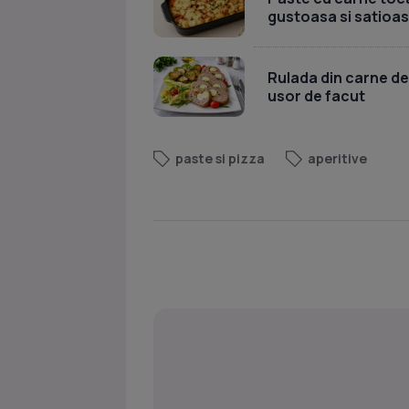
gustoasa si satioa
Rulada din carne de
usor de facut
paste si pizza
aperitive