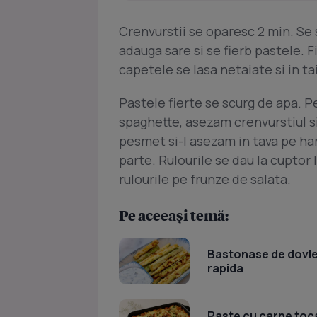
Crenvurstii se oparesc 2 min. Se s
adauga sare si se fierb pastele. F
capetele se lasa netaiate si in ta
Pastele fierte se scurg de apa. P
spaghette, asezam crenvurstiul si 
pesmet si-l asezam in tava pe ha
parte. Rulourile se dau la cuptor 
rulourile pe frunze de salata.
Pe aceeași temă:
Bastonase de dovlece
rapida
Paste cu carne toca