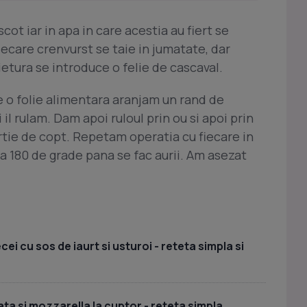
cot iar in apa in care acestia au fiert se
iecare crenvurst se taie in jumatate, dar
ietura se introduce o felie de cascaval.
e o folie alimentara aranjam un rand de
il rulam. Dam apoi ruloul prin ou si apoi prin
rtie de copt. Repetam operatia cu fiecare in
la 180 de grade pana se fac aurii. Am asezat
i cu sos de iaurt si usturoi - reteta simpla si
ta si mozzarella la cuptor - reteta simpla,