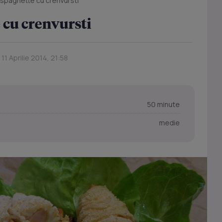
 spaghette cu crenvursti
 cu crenvursti
 11 Aprilie 2014, 21:58
50 minute
medie