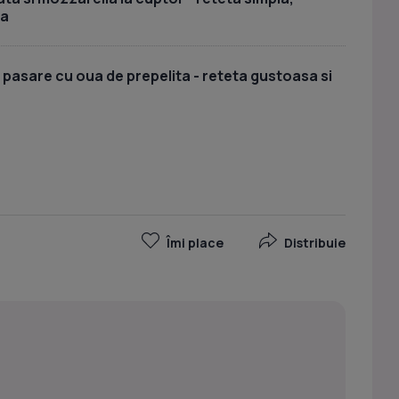
sa
 pasare cu oua de prepelita - reteta gustoasa si
Îmi place
Distribuie