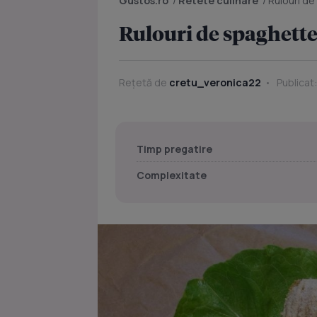
Gustos.ro
/
Retete culinare
/
Rulouri de
Rulouri de spaghette
Rețetă de
cretu_veronica22
Publicat:
Timp pregatire
Complexitate