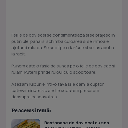
Feliile de dovlecel se condimenteaza si se prajesc in
putin ulei pana isi schimba culoarea si se inmoaie
ajutand rularea. Se scot pe o farfurie si se las aputin
la racit.
Punem cate o fasie de sunca pe o felie de dovleac si
rulam. Putem prinde ruloul cu o scobitoare.
Asezam rulourile intr-o tava si le dam la cuptor
cateva minute sic and le scoatem presaram
deasupra cascaval ras.
Pe aceeași temă:
Bastonase de dovlecei cu sos