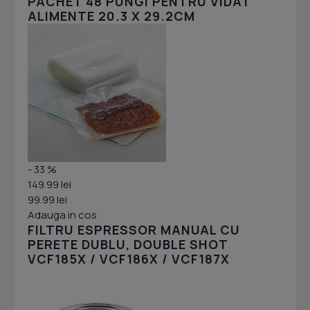
PACHET 48 PUNGI PENTRU VIDAT
ALIMENTE 20.3 X 29.2CM
- 33 %
149.99 lei
99.99 lei
Adauga in cos
FILTRU ESPRESSOR MANUAL CU
PERETE DUBLU, DOUBLE SHOT
VCF185X / VCF186X / VCF187X